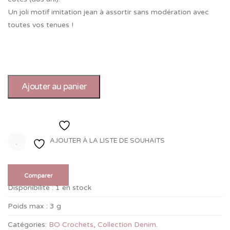
Un joli motif imitation jean à assortir sans modération avec
toutes vos tenues !
Ajouter au panier
Ajouter à la liste de souhaits
AJOUTER À LA LISTE DE SOUHAITS
Comparer
Disponibilité :
1 en stock
Poids max :
3 g
Catégories:
BO Crochets
,
Collection Denim
.