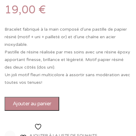
19,00
€
Bracelet fabriqué à la main composé d’une pastille de papier
résiné (motif + uni + pailleté or) et d’une chaîne en acier
inoxydable.
Pastille de résine réalisée par mes soins avec une résine époxy
apportant finesse, brillance et légèreté. Motif papier résiné
des deux côtés (dos uni).
Un joli motif fleuri multicolore à assortir sans modération avec
toutes vos tenues!
Ajouter au panier
Ajouter à la liste de souhaits
AJOUTER À LA LISTE DE SOUHAITS