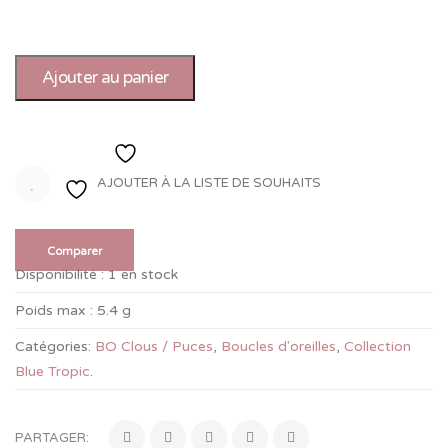
Ajouter au panier
Ajouter à la liste de souhaits
AJOUTER À LA LISTE DE SOUHAITS
Comparer
Disponibilité :
1 en stock
Poids max :
5.4 g
Catégories:
BO Clous / Puces
,
Boucles d'oreilles
,
Collection
Blue Tropic
.
PARTAGER: