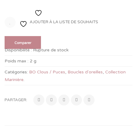
Ajouter à la liste de souhaits
AJOUTER À LA LISTE DE SOUHAITS
Comparer
Disponibilité :
Rupture de stock
Poids max :
2 g
Catégories:
BO Clous / Puces
,
Boucles d'oreilles
,
Collection
Marinière
.
PARTAGER: