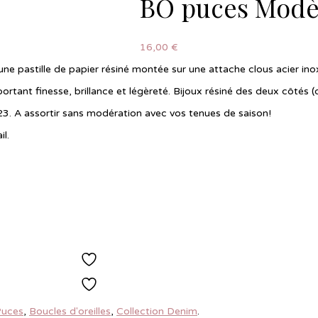
BO puces Modèl
16,00
€
ne pastille de papier résiné montée sur une attache clous acier inox
ortant finesse, brillance et légèreté. Bijoux résiné des deux côtés (d
23. A assortir sans modération avec vos tenues de saison!
il.
Ajouter à la liste de souhaits
Ajouter à la liste de souhaits
Puces
,
Boucles d'oreilles
,
Collection Denim
.