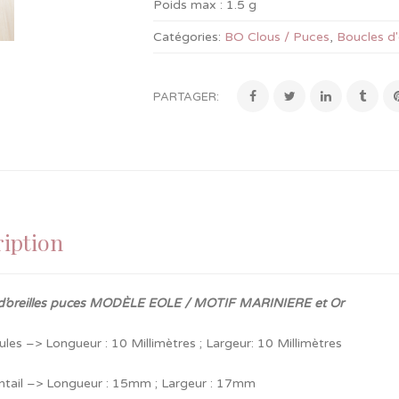
Poids max :
1.5 g
Catégories:
BO Clous / Puces
,
Boucles d'
PARTAGER:
iption
d’oreilles puces MODÈLE EOLE / MOTIF MARINIERE et Or
les –> Longueur : 10 Millimètres ; Largeur: 10 Millimètres
ntail –> Longueur : 15mm ; Largeur : 17mm