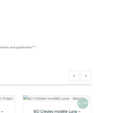
normes européennes***
31.8%
 –
BO Créoles modèle Luna –