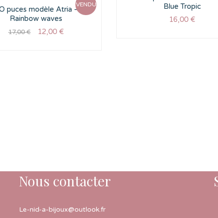
VENDU
Blue Tropic
O puces modèle Atria –
Rainbow waves
16,00
€
12,00
€
17,00
€
Nous contacter
Le-nid-a-bijoux@outlook.fr