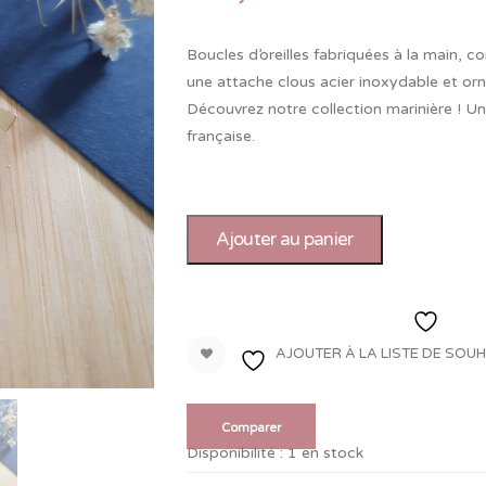
Boucles d’oreilles fabriquées à la main, 
une attache clous acier inoxydable et orné
Découvrez notre collection marinière ! Un 
française.
Ajouter au panier
Ajout
AJOUTER À LA LISTE DE SOU
Comparer
Disponibilité :
1 en stock