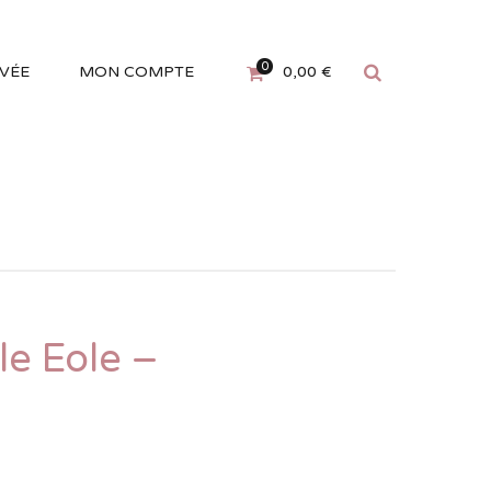
0
IVÉE
MON COMPTE
0,00
€
e Eole –