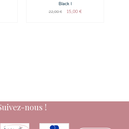
Black I
15,00
€
22,00
€
BO
Suivez-nous !