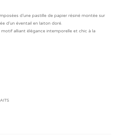
composées d’une pastille de papier résiné montée sur
e d’un éventail en laiton doré.
motif alliant élégance intemporelle et chic à la
er à la liste de souhaits
HAITS