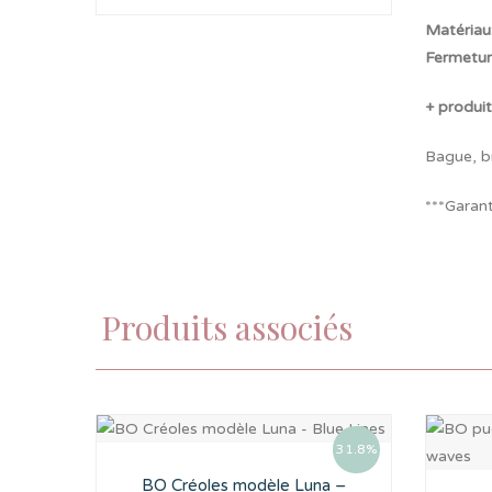
Matériau
Fermetu
+ produit
Bague, br
***Garan
Produits associés
31.8%
BO Créoles modèle Luna –