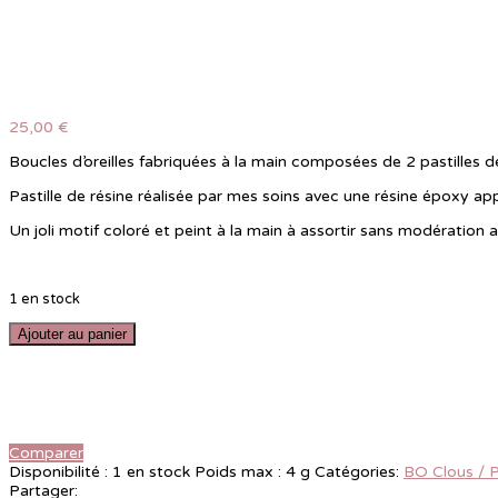
25,00
€
Boucles d’oreilles fabriquées à la main composées de 2 pastilles de
Pastille de résine réalisée par mes soins avec une résine époxy appo
Un joli motif coloré et peint à la main à assortir sans modération 
1 en stock
Ajouter au panier
Comparer
Disponibilité :
1 en stock
Poids max :
4 g
Catégories:
BO Clous / 
Partager: