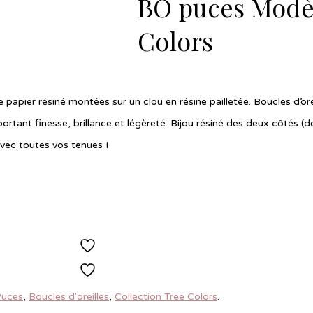
BO puces Modèl
Colors
 papier résiné montées sur un clou en résine pailletée. Boucles d’orei
rtant finesse, brillance et légèreté. Bijou résiné des deux côtés (do
avec toutes vos tenues !
Ajouter à la liste de souhaits
Ajouter à la liste de souhaits
Puces
,
Boucles d'oreilles
,
Collection Tree Colors
.