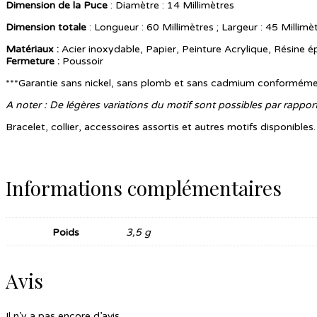
Dimension de la Puce
: Diamètre : 14 Millimètres
Dimension totale
: Longueur : 60 Millimètres ; Largeur : 45 Millimè
Matériaux :
Acier inoxydable, Papier, Peinture Acrylique, Résine é
Fermeture
:
Poussoir
***Garantie sans nickel, sans plomb et sans cadmium conformém
A noter : De légères variations du motif sont possibles par rappo
Bracelet, collier, accessoires assortis et autres motifs disponibles.
Informations complémentaires
Poids
3,5 g
Avis
Il n’y a pas encore d’avis.