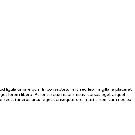
ligula ornare quis. In consectetur elit sed leo fringilla, a placerat
t lorem libero. Pellentesque mauris risus, cursus eget aliquet
is consectetur eros arcu, eget consequat orci mattis non.Nam nec ex