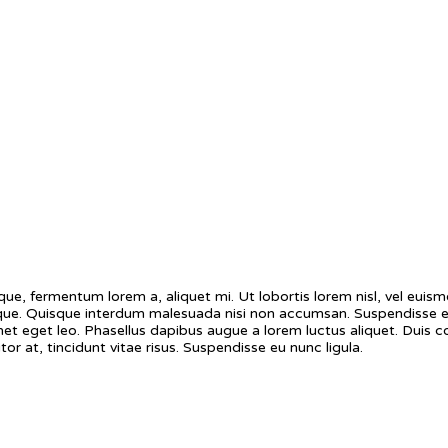
e, fermentum lorem a, aliquet mi. Ut lobortis lorem nisl, vel euismod 
sque. Quisque interdum malesuada nisi non accumsan. Suspendisse ege
it amet eget leo. Phasellus dapibus augue a lorem luctus aliquet. Du
r at, tincidunt vitae risus. Suspendisse eu nunc ligula.